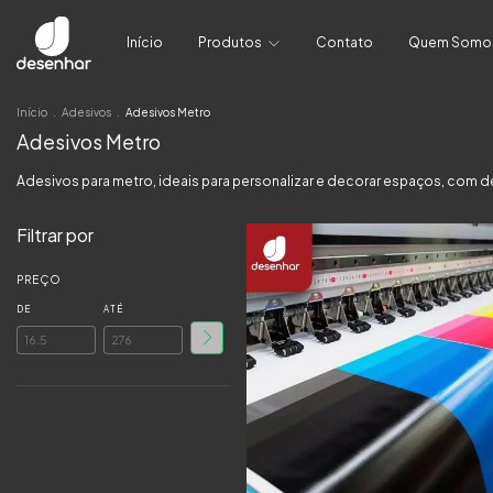
Início
Produtos
Contato
Quem Somo
Início
.
Adesivos
.
Adesivos Metro
Adesivos Metro
Adesivos para metro, ideais para personalizar e decorar espaços, com de
Filtrar por
PREÇO
DE
ATÉ