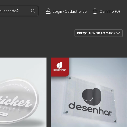
Login
/
Cadastre-se
Carrinho
(
0
)