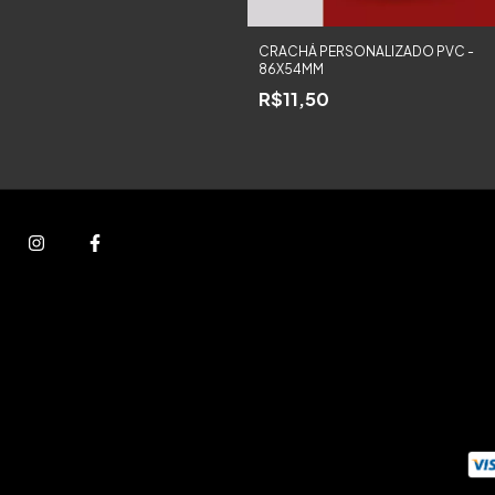
CRACHÁ PERSONALIZADO PVC -
86X54MM
R$11,50