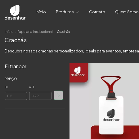
Início
Produtos
Contato
Quem Somo
Início
.
Papelaria Institucional
.
Crachás
Crachás
Descubra nossos crachás personalizados, ideais para eventos, empresas
Filtrar por
PREÇO
DE
ATÉ