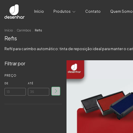
Início
Produtos
Contato
Quem Somo
Início
.
Carimbos
.
Refis
Refis
Refil para carimbo automático: tinta de reposição ideal para manter o 
Filtrar por
PREÇO
DE
ATÉ