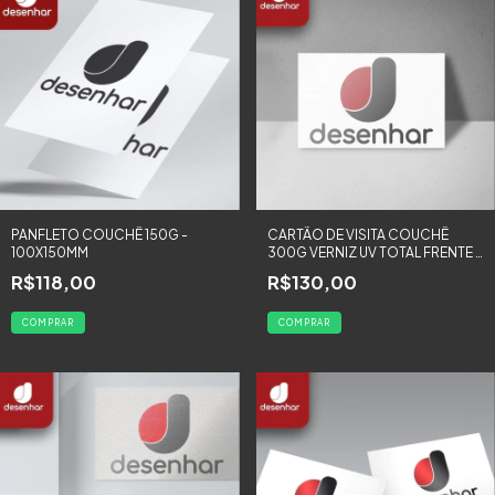
PANFLETO COUCHÊ 150G -
CARTÃO DE VISITA COUCHÊ
100X150MM
300G VERNIZ UV TOTAL FRENTE -
500 UNIDADES
R$118,00
R$130,00
COMPRAR
COMPRAR