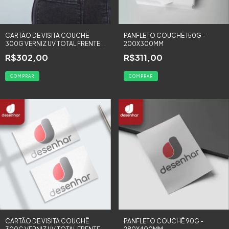
CARTÃO DE VISITA COUCHÊ
PANFLETO COUCHÊ 150G -
300G VERNIZ UV TOTAL FRENTE E
200X300MM
VERSO COLORIDA - 2000
R$302,00
R$311,00
UNIDADES
COMPRAR
COMPRAR
CARTÃO DE VISITA COUCHÊ
PANFLETO COUCHÊ 90G -