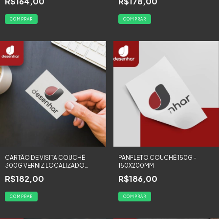
R$164,00
R$178,00
100 UNIDADES
COMPRAR
COMPRAR
CARTÃO DE VISITA COUCHÊ
PANFLETO COUCHÊ 150G -
300G VERNIZ LOCALIZADO
150X200MM
FRENTE E VERSO COLORIDA -
R$182,00
R$186,00
250 UNIDADES
COMPRAR
COMPRAR