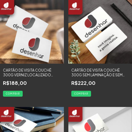
CARTÃO DE VISITA COUCHÊ
CARTÃO DE VISITA COUCHÊ
300G VERNIZ LOCALIZADO
300G SEM LAMINAÇÃO E SEM
FRENTE E VERSO COLORIDA -
VERNIZ UV - 2000 UNIDADES
R$188,00
R$222,00
500 UNIDADES
COMPRAR
COMPRAR