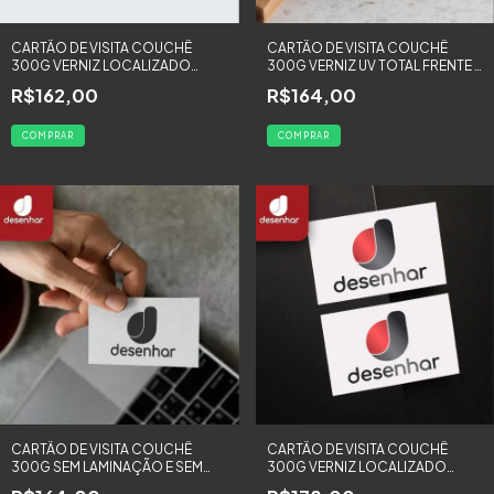
CARTÃO DE VISITA COUCHÊ
CARTÃO DE VISITA COUCHÊ
300G VERNIZ LOCALIZADO
300G VERNIZ UV TOTAL FRENTE E
FRENTE - 1000 UNIDADES
VERSO COLORIDA - 1000
R$162,00
R$164,00
UNIDADES
COMPRAR
COMPRAR
CARTÃO DE VISITA COUCHÊ
CARTÃO DE VISITA COUCHÊ
300G SEM LAMINAÇÃO E SEM
300G VERNIZ LOCALIZADO
VERNIZ UV - 1000 UNIDADES
FRENTE E VERSO COLORIDA -