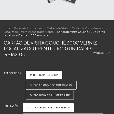
Início
.
Papelaria Institucional
.
Cartões de Visita
.
Cartão de Visita - Verniz
Localizado
.
Verniz Localizado Frente
.
Cartão de Visita Couchê 300g Verniz
Localizado Frente - 1000 unidades
CARTÃO DE VISITA COUCHÊ 300G VERNIZ
LOCALIZADO FRENTE - 1000 UNIDADES
R$162,00
12
x de
R$16,66
ARTE GRAFICA
JA TENHO ARTE GRÁFICA
QUERO A CRIAÇÃO DE ARTE GRÁFICA
QUERO APENAS O AJUSTE DE ARTE
IMPRESSÃO
4X0 - IMPRESSÃO FRENTE COLORIDA