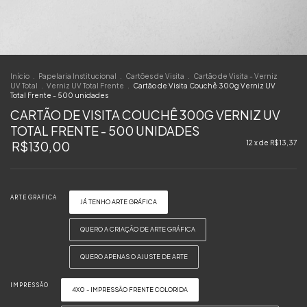
Início
.
Papelaria Institucional
.
Cartões de Visita
.
Cartão de Visita - Verniz
UV Total
.
Verniz UV Total Frente
.
Cartão de Visita Couchê 300g Verniz UV
Total Frente - 500 unidades
CARTÃO DE VISITA COUCHÊ 300G VERNIZ UV
TOTAL FRENTE - 500 UNIDADES
R$130,00
12
x de
R$13,37
ARTE GRAFICA
JÁ TENHO ARTE GRÁFICA
QUERO A CRIAÇÃO DE ARTE GRÁFICA
QUERO APENAS O AJUSTE DE ARTE
IMPRESSÃO
4X0 - IMPRESSÃO FRENTE COLORIDA