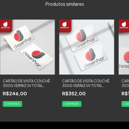
Produtos similares
CARTÃO DE VISITA COUCHÊ
CARTÃO DE VISITA COUCHÊ
CAR
300G VERNIZ UV TOTAL
300G VERNIZ UV TOTAL
300
FRENTE - 2000 UNIDADES
FRENTE - 3000 UNIDADES
FRE
R$246,00
R$352,00
R$
COMPRAR
COMPRAR
CO