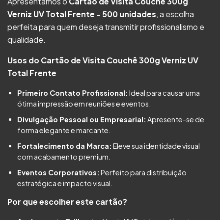
Apresentamos o
Cartão de Visita Couchê 300g
Verniz UV Total Frente - 500 unidades
, a escolha
perfeita para quem deseja transmitir profissionalismo e
qualidade.
Usos do Cartão de Visita Couchê 300g Verniz UV
Total Frente
Primeiro Contato Profissional:
Ideal para causar uma
ótima impressão em reuniões e eventos.
Divulgação Pessoal ou Empresarial:
Apresente-se de
forma elegante e marcante.
Fortalecimento da Marca:
Eleve sua identidade visual
com acabamento premium.
Eventos Corporativos:
Perfeito para distribuição
estratégica e impacto visual.
Por que escolher este cartão?